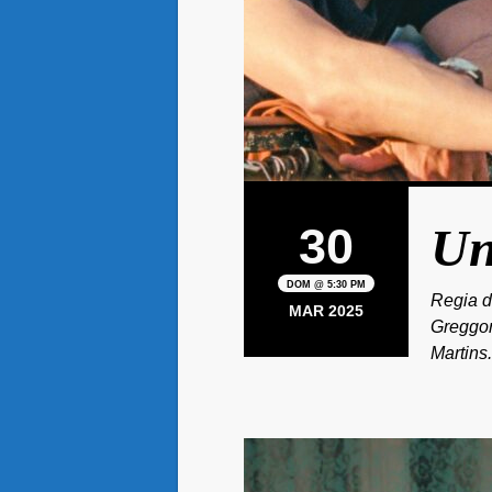
30
Un
DOM @ 5:30 PM
Regia d
MAR 2025
Greggor
Martins