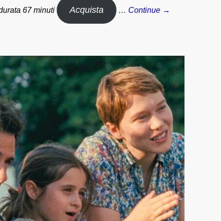
Acquista
durata 67 minuti
…
Continue →