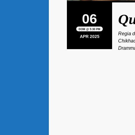
06
Qu
DOM @ 5:30 PM
Regia d
APR 2025
Chikhao
Drammat