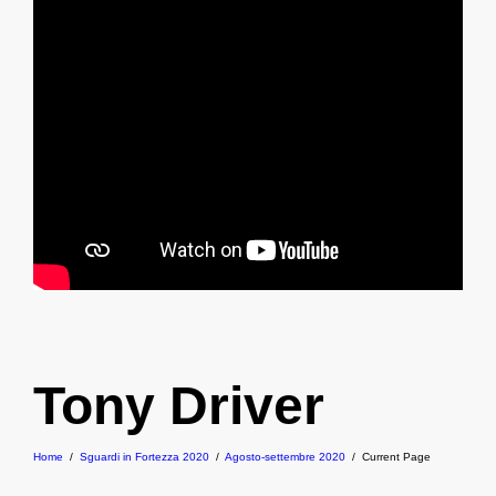
Tony Driver
Home
/
Sguardi in Fortezza 2020
/
Agosto-settembre 2020
/
Current Page