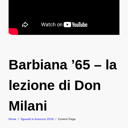
Barbiana ’65 – la
lezione di Don
Milani
Home
/
Sguardi in Autunno 2019
/
Current Page