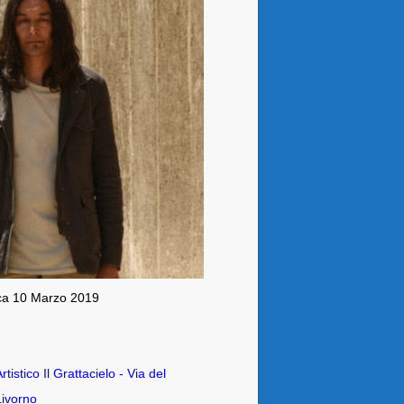
a 10 Marzo 2019
tistico Il Grattacielo - Via del
Livorno