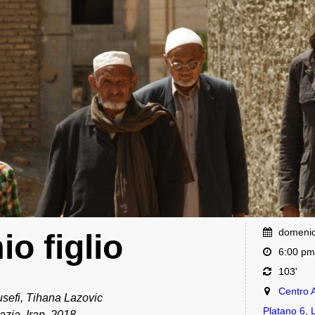
domenic
o figlio
6:00 pm
103'
Centro Ar
efi, Tihana Lazovic
Platano 6, 
azia, Iran, 2018