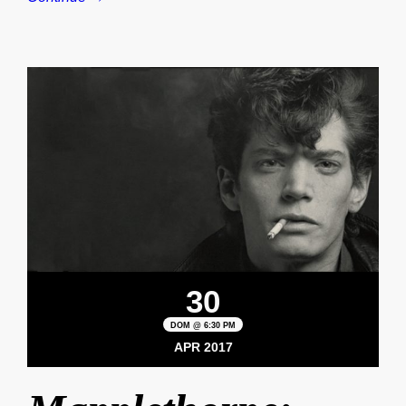
30
DOM @ 6:30 PM
APR 2017