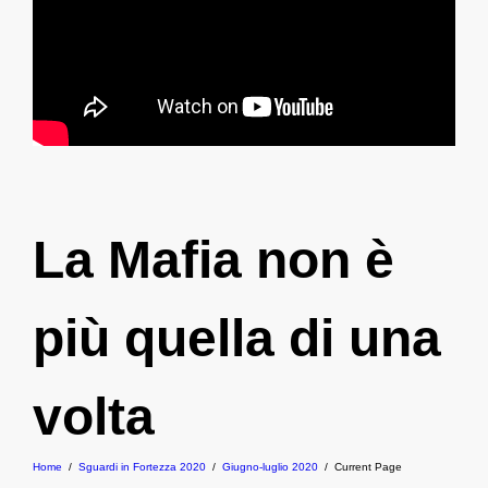
La Mafia non è
più quella di una
volta
Home
/
Sguardi in Fortezza 2020
/
Giugno-luglio 2020
/
Current Page