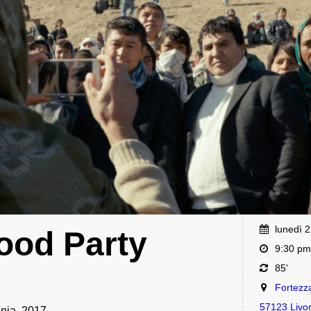
lunedì 
ood Party
9:30 pm
85'
Fortezz
57123 Livo
nia, 2017