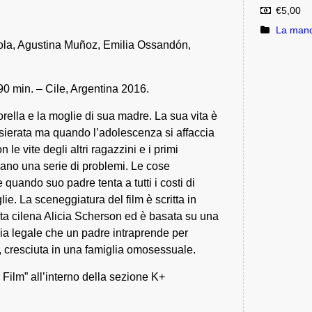
€5,00
La mano
ola, Agustina Muñoz, Emilia Ossandón,
 min. – Cile, Argentina 2016.
rella e la moglie di sua madre. La sua vita è
nsierata ma quando l’adolescenza si affaccia
 le vite degli altri ragazzini e i primi
evano una serie di problemi. Le cose
quando suo padre tenta a tutti i costi di
lie. La sceneggiatura del film è scritta in
sta cilena Alicia Scherson ed è basata su una
glia legale che un padre intraprende per
ia, cresciuta in una famiglia omosessuale.
r Film” all’interno della sezione K+