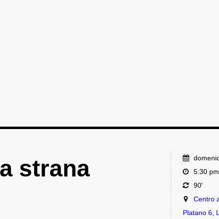
domeni
a strana
5:30 pm
90'
Centro ar
Platano 6, 